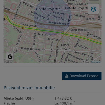
Tiles ©
basemap.at
Download Expose
Basisdaten zur Immobilie
Miete (exkl. USt.)
1.478,32 €
2
Fläche
ca. 108,1 m