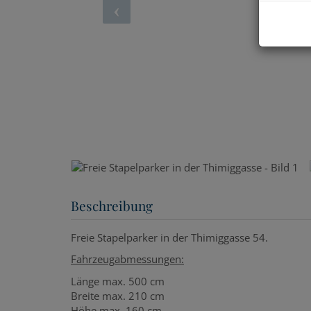
Beschreibung
Freie Stapelparker in der Thimiggasse 54.
Fahrzeugabmessungen:
Länge max. 500 cm
Breite max. 210 cm
Höhe max. 160 cm