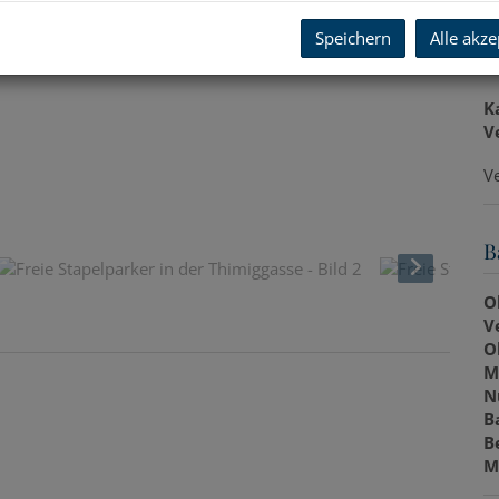
U
Speichern
Alle akze
m
K
V
V
B
O
V
O
M
N
B
B
M