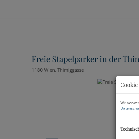
Freie Stapelparker in der Thi
1180 Wien
, Thimiggasse
Cookie 
Wir verwen
Datenschu
Technisc