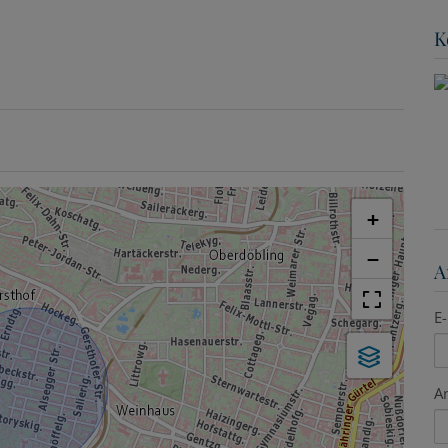
K
+
−
A
E-
A