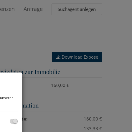
renzen
Anfrage
Suchagent anlegen
Download Expose
asisdaten zur Immobilie
iete
160,00 €
 unserer
reisinformation
esamtmiete:
160,00 €
iete:
133,33 €