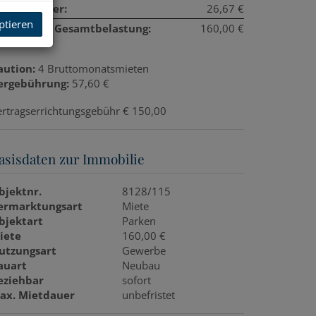
msatzsteuer:
26,67 €
ptieren
onatliche Gesamtbelastung:
160,00 €
aution:
4 Bruttomonatsmieten
ergebührung:
57,60 €
ertragserrichtungsgebühr € 150,00
asisdaten zur Immobilie
bjektnr.
8128/115
ermarktungsart
Miete
bjektart
Parken
iete
160,00 €
utzungsart
Gewerbe
auart
Neubau
eziehbar
sofort
ax. Mietdauer
unbefristet