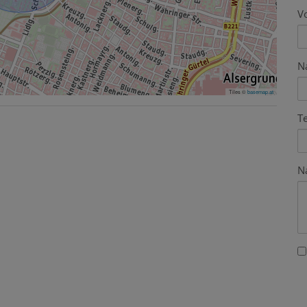
V
N
Tiles ©
basemap.at
T
N