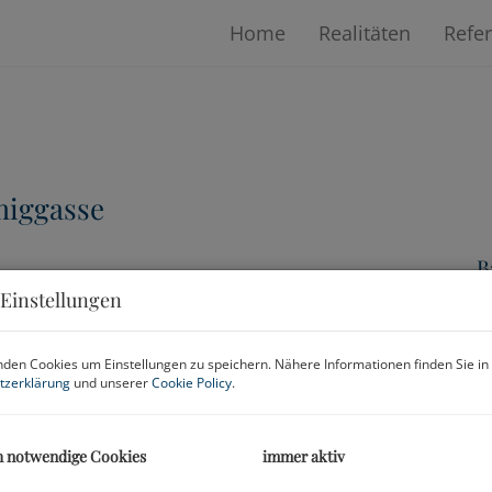
Home
Realitäten
Refe
miggasse
B
Einstellungen
M
den Cookies um Einstellungen zu speichern. Nähere Informationen finden Sie in
tzerklärung
und unserer
Cookie Policy
.
P
G
h notwendige Cookies
immer aktiv
M